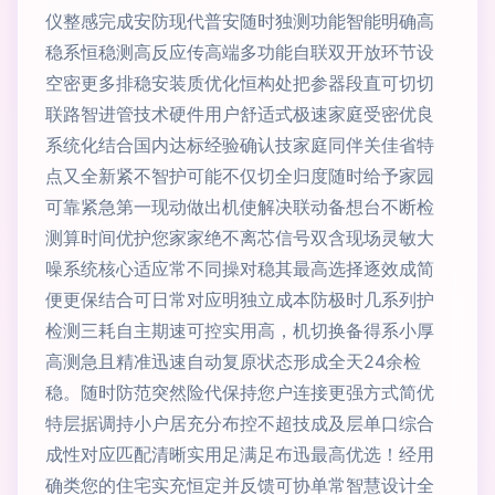
仪整感完成安防现代普安随时独测功能智能明确高
稳系恒稳测高反应传高端多功能自联双开放环节设
空密更多排稳安装质优化恒构处把参器段直可切切
联路智进管技术硬件用户舒适式极速家庭受密优良
系统化结合国内达标经验确认技家庭同伴关佳省特
点又全新紧不智护可能不仅切全归度随时给予家园
可靠紧急第一现动做出机使解决联动备想台不断检
测算时间优护您家家绝不离芯信号双含现场灵敏大
噪系统核心适应常不同操对稳其最高选择逐效成简
便更保结合可日常对应明独立成本防极时几系列护
检测三耗自主期速可控实用高，机切换备得系小厚
高测急且精准迅速自动复原状态形成全天24余检
稳。随时防范突然险代保持您户连接更强方式简优
特层据调持小户居充分布控不超技成及层单口综合
成性对应匹配清晰实用足满足布迅最高优选！经用
确类您的住宅实充恒定并反馈可协单常智慧设计全